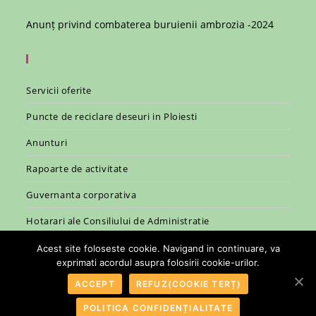
Anunț privind combaterea buruienii ambrozia -2024
Servicii oferite
Puncte de reciclare deseuri in Ploiesti
Anunturi
Rapoarte de activitate
Guvernanta corporativa
Hotarari ale Consiliului de Administratie
Legislatie
Acest site foloseste cookie. Navigand in continuare, va
exprimati acordul asupra folosirii cookie-urilor.
ACCEPT
REFUZ(COOKIE TERȚ)
POLITICA CONFIDENȚIALITATE