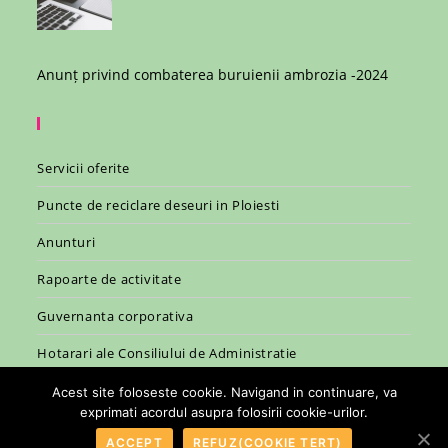
Anunț privind combaterea buruienii ambrozia -2024
Servicii oferite
Puncte de reciclare deseuri in Ploiesti
Anunturi
Rapoarte de activitate
Guvernanta corporativa
Hotarari ale Consiliului de Administratie
Legislatie
Acest site foloseste cookie. Navigand in continuare, va
exprimati acordul asupra folosirii cookie-urilor.
ACCEPT
REFUZ(COOKIE TERȚ)