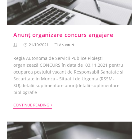
Anunț organizare concurs angajare
21/10/2021
Anunturi
Regia Autonoma de Servicii Publice Ploiești
organizează CONCURS în data de 03.11.2021 pentru
ocuparea postului vacant de Responsabil Sanatate si
Securitate in Munca - Situatii de Urgenta (RSSM-
SU).detalii suplimentare anunțdetalii suplimentare
bibliografie
CONTINUE READING