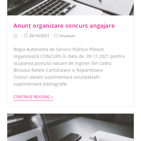
Anunț organizare concurs angajare
26/10/2021
Anunturi
Regia Autonoma de Servicii Publice Ploiești
organizează CONCURS în data de 09.11.2021 pentru
ocuparea postului vacant de inginer din cadru
Biroului Retele Contorizare si Repartitoare
Costuri.detalii suplimentare anunțdetalii
suplimentare bibliografie
CONTINUE READING